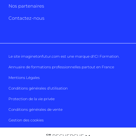
Nos partenaires
Contactez-nous
Le site imaginetonfutur.com est une marque d'
ICI Formation
.
Annuaire de formations professionnelles partout en France
Mentions Légales
Conditions générales d’utilisation
Protection de la vie privée
Conditions générales de vente
Gestion des cookies
Imaginetonfutur 2026
Tous droits réservés