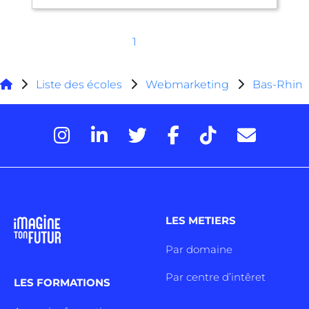
1
Liste des écoles
Webmarketing
Bas-Rhin
LES METIERS
Par domaine
Par centre d’intêret
LES FORMATIONS