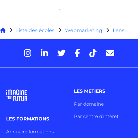
1
Liste des écoles
Webmarketing
Lens
LES METIERS
Par domaine
Par centre d’intêret
LES FORMATIONS
Annuaire formations