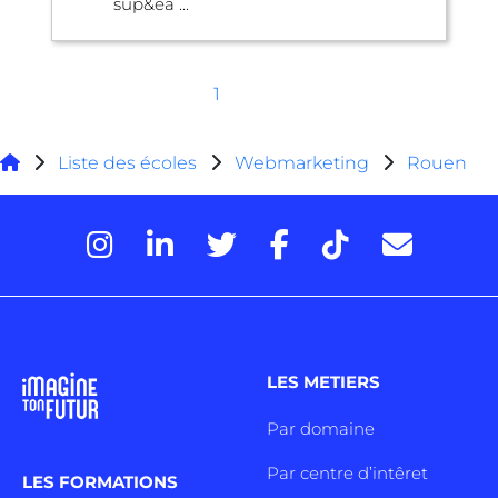
sup&ea ...
1
Liste des écoles
Webmarketing
Rouen
LES METIERS
Par domaine
Par centre d’intêret
LES FORMATIONS