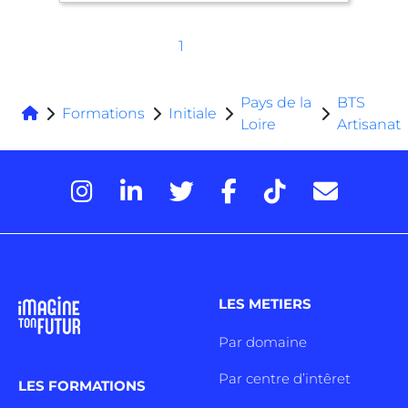
1
Pays de la
BTS
Formations
Initiale
Loire
Artisanat
LES METIERS
Par domaine
Par centre d’intêret
LES FORMATIONS