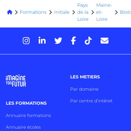
Pays
Maine-
Formations
Initiale
de la
et-
Biol
Loire
Loire
LES METIERS
Par domaine
Par centre d’intêret
LES FORMATIONS
Annuaire formations
Annuaire écoles