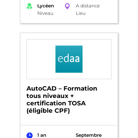
Lycéen
A distance
Niveau
Lieu
AutoCAD – Formation
tous niveaux +
certification TOSA
(éligible CPF)
1 an
Septembre