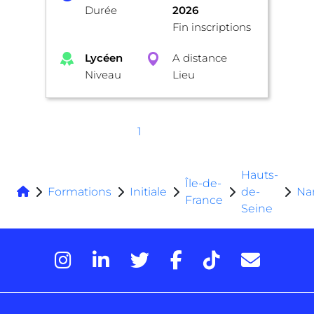
Durée
2026
Fin inscriptions
Lycéen
A distance
Niveau
Lieu
1
Hauts-
Île-de-
Formations
Initiale
de-
Na
France
Seine