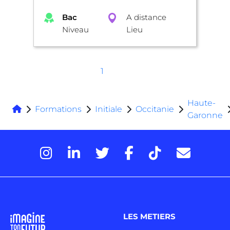
Bac
A distance
Niveau
Lieu
1
Haute-
Formations
Initiale
Occitanie
Garonne
LES METIERS