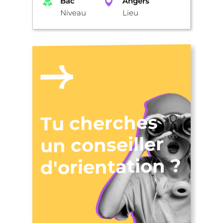
Bac
Angers
Niveau
Lieu
Tu cherches
un conseiller
d'orientation ?