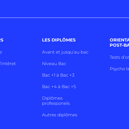
RS
LES DIPLÔMES
ORIENT
POST-B
e
Avant et jusqu’au bac
Tests d’o
’intêret
Niveau Bac
Psycho t
Bac +1 à Bac +3
Bac +4 à Bac +5
Diplômes
professionels
Autres diplômes