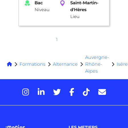
Bac
Saint-Martin-
Niveau
d'Hères
Lieu
1
Auvergne-
Formations
Alternance
Rhône-
Isère
Alpes
LES METIERS