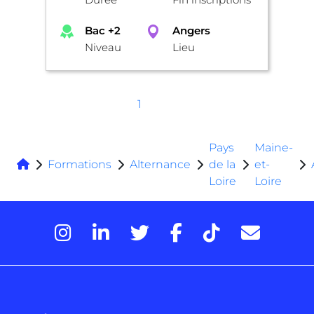
Bac +2
Angers
Niveau
Lieu
1
Pays
Maine-
Formations
Alternance
de la
et-
Loire
Loire