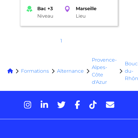
Bac +3
Marseille
Niveau
Lieu
1
Provence-
Bouc
Alpes-
Formations
Alternance
du-
Côte
Rhô
d'Azur