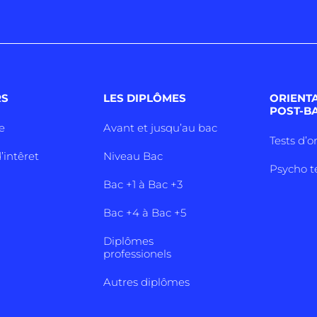
RS
LES DIPLÔMES
ORIENT
POST-B
e
Avant et jusqu’au bac
Tests d’o
’intêret
Niveau Bac
Psycho t
Bac +1 à Bac +3
Bac +4 à Bac +5
Diplômes
professionels
Autres diplômes