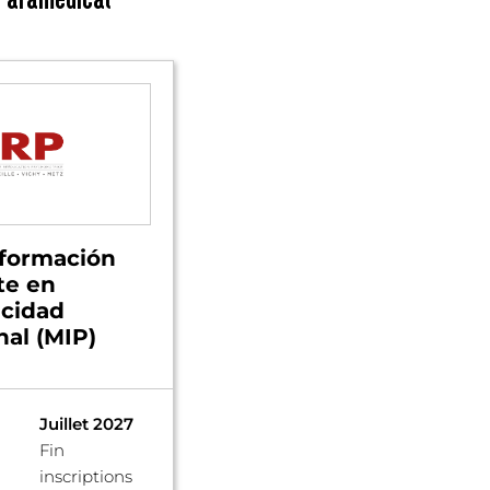
 formación
te en
icidad
nal (MIP)
Juillet 2027
Fin
inscriptions