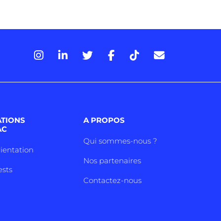
ATIONS
A PROPOS
AC
Qui sommes-nous ?
rientation
Nos partenaires
ests
Contactez-nous