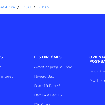
-et-Loire
Tours
Achats
RS
LES DIPLÔMES
ORIENT
POST-B
e
Avant et jusqu’au bac
Tests d’o
’intêret
Niveau Bac
Psycho t
Bac +1 à Bac +3
Bac +4 à Bac +5
Diplômes