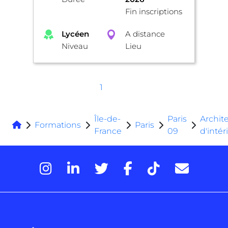
Fin inscriptions
Lycéen
A distance
Niveau
Lieu
1
Île-de-
Paris
Archit
Formations
Paris
France
09
d'intér