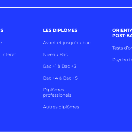
RS
LES DIPLÔMES
ORIENT
POST-B
e
Avant et jusqu’au bac
Tests d’o
’intêret
Niveau Bac
Psycho t
Bac +1 à Bac +3
Bac +4 à Bac +5
Diplômes
professionels
Autres diplômes