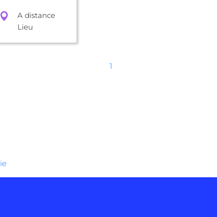
A distance
Lieu
1
ie