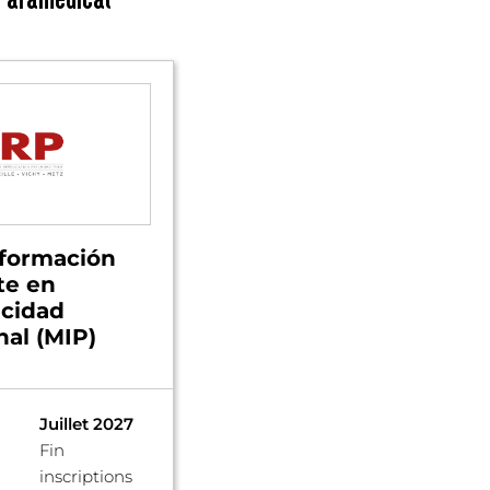
 formación
te en
icidad
nal (MIP)
Juillet 2027
Fin
inscriptions