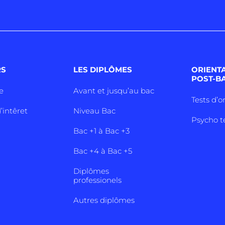
RS
LES DIPLÔMES
ORIENT
POST-B
e
Avant et jusqu’au bac
Tests d’o
’intêret
Niveau Bac
Psycho t
Bac +1 à Bac +3
Bac +4 à Bac +5
Diplômes
professionels
Autres diplômes