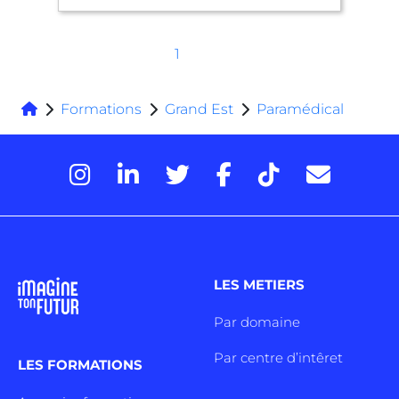
1
Formations
Grand Est
Paramédical
LES METIERS
Par domaine
Par centre d’intêret
LES FORMATIONS