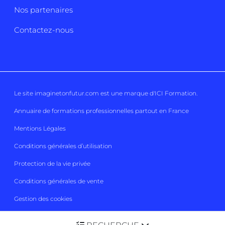
Nos partenaires
Contactez-nous
Le site imaginetonfutur.com est une marque d'
ICI Formation
.
Annuaire de formations professionnelles partout en France
Mentions Légales
Conditions générales d’utilisation
Protection de la vie privée
Conditions générales de vente
Gestion des cookies
Imaginetonfutur 2026
Tous droits réservés