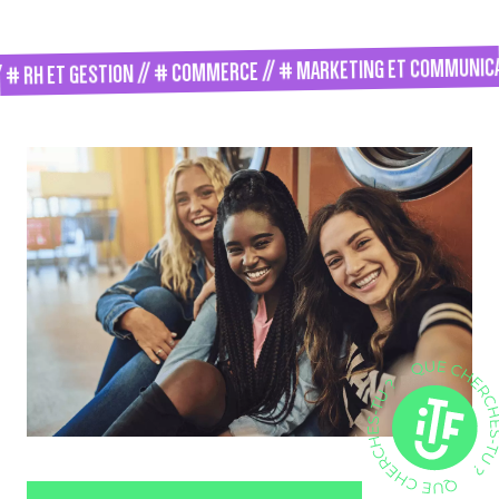
 RH ET GESTION // # COMMERCE // # MARKETING ET COMMUNICATI