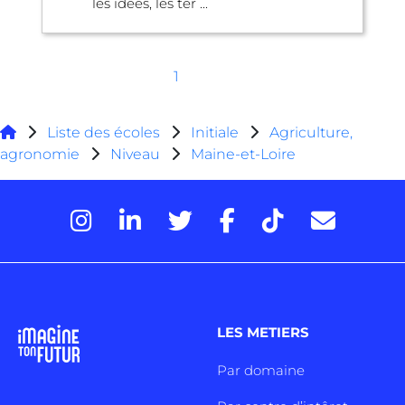
les idées, les ter ...
1
Liste des écoles
Initiale
Agriculture,
agronomie
Niveau
Maine-et-Loire
LES METIERS
Par domaine