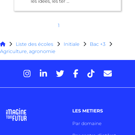
les idées, les ter ...
1
Liste des écoles
Initiale
Bac +3
Agriculture, agronomie
LES METIERS
Par domaine