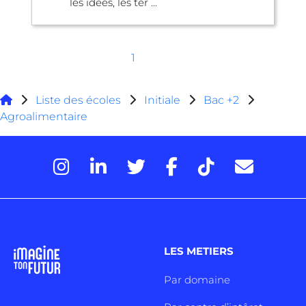
les idées, les ter ...
1
Liste des écoles
Initiale
Bac +2
Agroalimentaire
LES METIERS
Par domaine