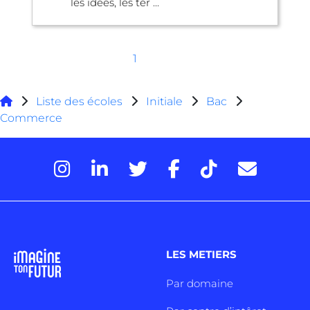
les idées, les ter ...
1
Liste des écoles
Initiale
Bac
Commerce
LES METIERS
Par domaine