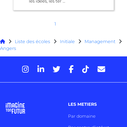
les idées, les ter ...
1
Liste des écoles
Initiale
Management
Angers
LES METIERS
Par domaine