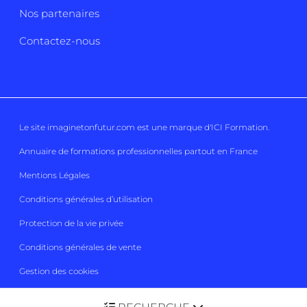
Nos partenaires
Contactez-nous
Le site imaginetonfutur.com est une marque d'
ICI Formation
.
Annuaire de formations professionnelles partout en France
Mentions Légales
Conditions générales d’utilisation
Protection de la vie privée
Conditions générales de vente
Gestion des cookies
Imaginetonfutur 2026
Tous droits réservés