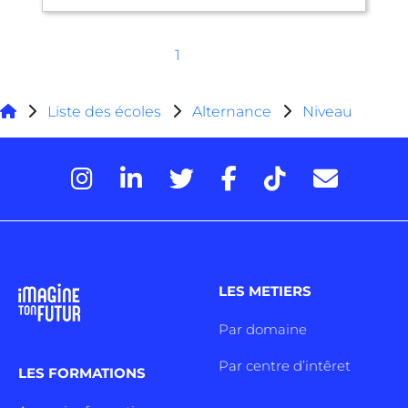
1
Liste des écoles
Alternance
Niveau
LES METIERS
Par domaine
Par centre d’intêret
LES FORMATIONS