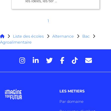
les idées, les ter ...
1
Liste des écoles
Alternance
Bac
Agroalimentaire
LES METIERS
Par domaine