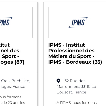
itut
IPMS - Institut
nnel des
Professionnel des
 Sport -
Métiers du Sport -
moges (87)
IPMS - Bordeaux (33)
 Croix Buchilien,
32 Rue des
moges, France
Marronniers, 33110 Le
Bouscat, France
nous formons
s de 20 ans les
À l’IPMS, nous formons