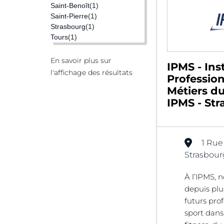
Saint-Benoît
(1)
Saint-Pierre
(1)
Strasbourg
(1)
Tours
(1)
En savoir plus sur
IPMS - Inst
l'affichage des résultats
Professio
Métiers du
IPMS - Str
1 Rue
Strasbour
À l’IPMS, 
depuis plu
futurs pro
sport dans