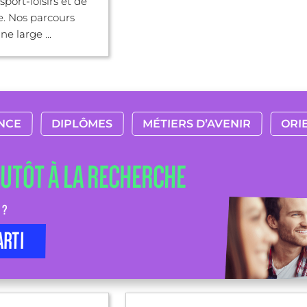
 sport-loisirs et de
e. Nos parcours
e large ...
NCE
DIPLÔMES
MÉTIERS D’AVENIR
ORI
LUTÔT À LA RECHERCHE
 ?
ARTI