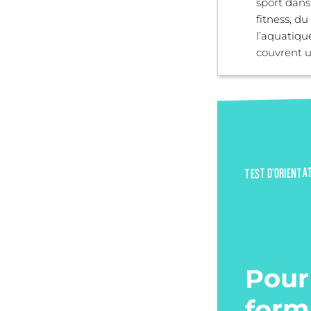
sport dans
fitness, du
l’aquatiqu
couvrent un
TEST D’ORIENTA
Pour
form