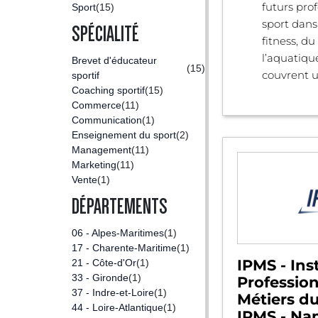
futurs pro
Sport
(15)
sport dans
SPÉCIALITÉ
fitness, du
l’aquatiqu
Brevet d'éducateur
(15)
couvrent un
sportif
Coaching sportif
(15)
Commerce
(11)
Communication
(1)
Enseignement du sport
(2)
Management
(11)
Marketing
(11)
Vente
(1)
DÉPARTEMENTS
06 - Alpes-Maritimes
(1)
17 - Charente-Maritime
(1)
IPMS - Inst
21 - Côte-d'Or
(1)
33 - Gironde
(1)
Professio
37 - Indre-et-Loire
(1)
Métiers du
44 - Loire-Atlantique
(1)
IPMS - Nan