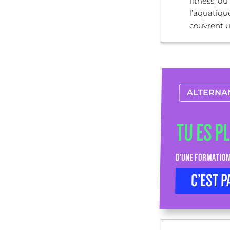
fitness, du
l’aquatiqu
couvrent un
ALTERNA
TU ES P
D’UNE FORMATION
C’EST P