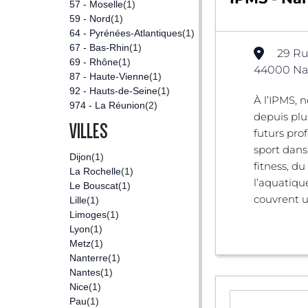
57 - Moselle
(1)
59 - Nord
(1)
64 - Pyrénées-Atlantiques
(1)
67 - Bas-Rhin
(1)
29 Ru
69 - Rhône
(1)
44000 Nan
87 - Haute-Vienne
(1)
92 - Hauts-de-Seine
(1)
À l’IPMS, 
974 - La Réunion
(2)
depuis plu
VILLES
futurs pro
sport dans
Dijon
(1)
fitness, du
La Rochelle
(1)
l’aquatiqu
Le Bouscat
(1)
couvrent un
Lille
(1)
Limoges
(1)
Lyon
(1)
Metz
(1)
Nanterre
(1)
Nantes
(1)
Nice
(1)
Pau
(1)