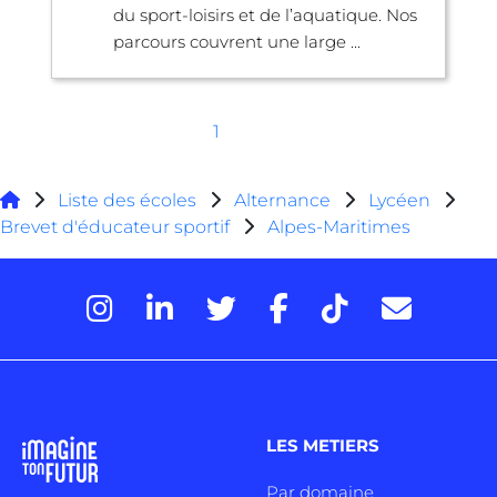
du sport-loisirs et de l’aquatique. Nos
parcours couvrent une large ...
1
Liste des écoles
Alternance
Lycéen
Brevet d'éducateur sportif
Alpes-Maritimes
LES METIERS
Par domaine