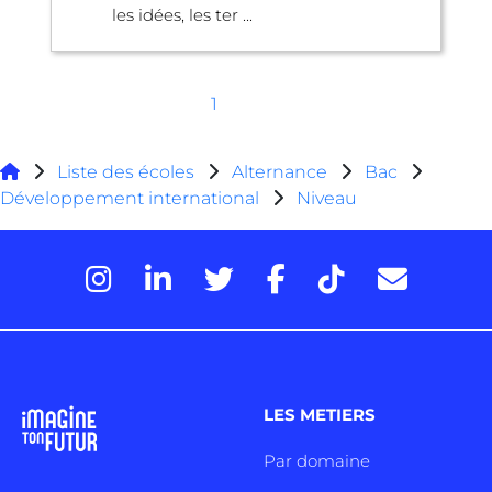
les idées, les ter ...
1
Liste des écoles
Alternance
Bac
Développement international
Niveau
LES METIERS
Par domaine