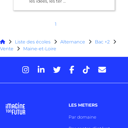
les idées, les ter ...
1
Liste des écoles
Alternance
Bac +2
Vente
Maine-et-Loire
LES METIERS
Par domaine