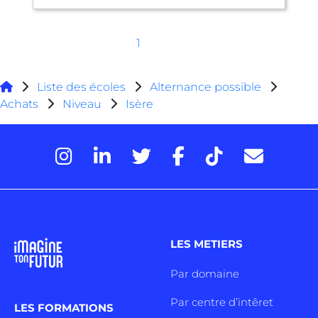
1
Liste des écoles
Alternance possible
Achats
Niveau
Isère
LES METIERS
Par domaine
Par centre d’intêret
LES FORMATIONS