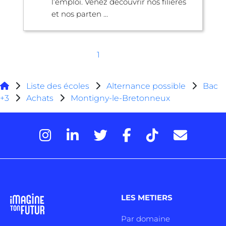
l’emploi. Venez découvrir nos filières
et nos parten ...
1
Liste des écoles
Alternance possible
Bac
+3
Achats
Montigny-le-Bretonneux
LES METIERS
Par domaine