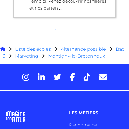
l’emploi. Venez découvrir nos filières
et nos parten ...
1
Liste des écoles
Alternance possible
Bac
+3
Marketing
Montigny-le-Bretonneux
LES METIERS
Par domaine