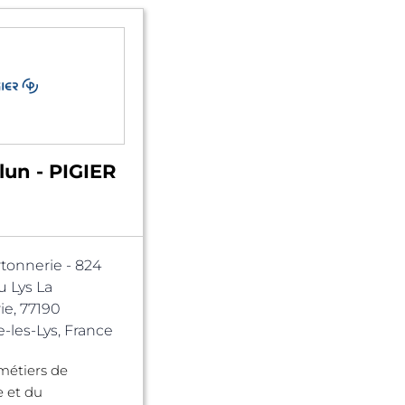
lun - PIGIER
rtonnerie - 824
 Lys La
ie, 77190
les-Lys, France
métiers de
e et du