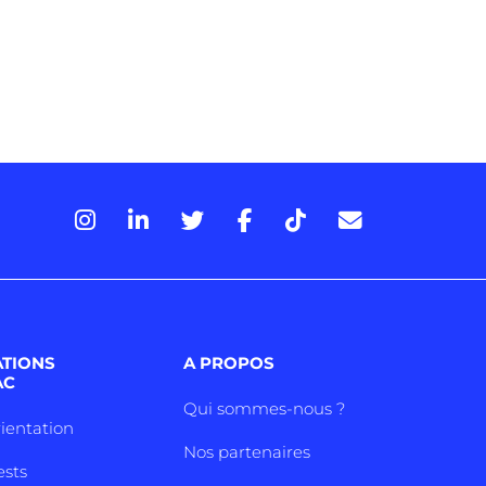
ATIONS
A PROPOS
AC
Qui sommes-nous ?
rientation
Nos partenaires
ests