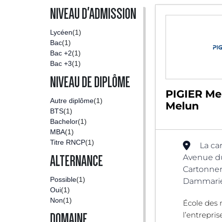
NIVEAU D'ADMISSION
Lycéen
(1)
Bac
(1)
Bac +2
(1)
Bac +3
(1)
NIVEAU DE DIPLÔME
PIGIER Me
Autre diplôme
(1)
Melun
BTS
(1)
Bachelor
(1)
MBA
(1)
Titre RNCP
(1)
La ca
Avenue du
ALTERNANCE
Cartonner
Possible
(1)
Dammarie-
Oui
(1)
Non
(1)
École des 
l’entrepris
DOMAINE