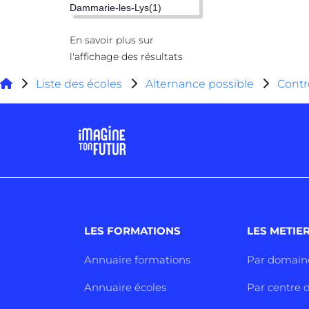
Dammarie-les-Lys
(1)
En savoir plus sur
l'affichage des résultats
Liste des écoles
Alternance possible
Contr
LES FORMATIONS
LES METIE
Annuaire formations
Par domain
Annuaire écoles
Par centre d