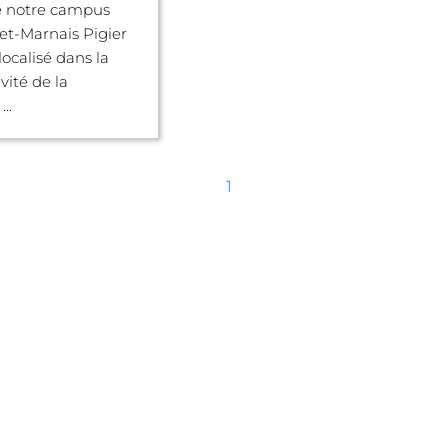
 notre campus
et-Marnais Pigier
localisé dans la
vité de la
..
1