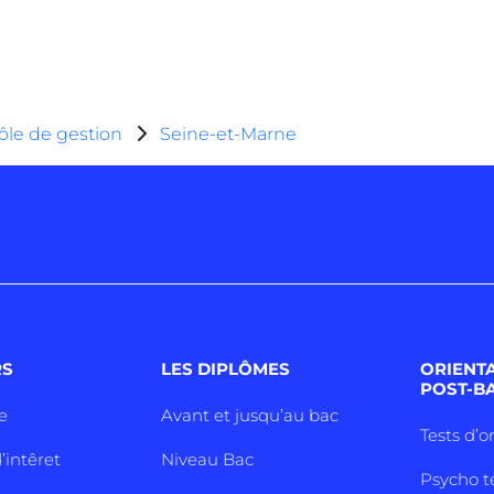
ôle de gestion
Seine-et-Marne
RS
LES DIPLÔMES
ORIENT
POST-B
e
Avant et jusqu’au bac
Tests d’o
’intêret
Niveau Bac
Psycho t