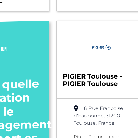
..
TION
PIGIER Toulouse -
 quelle
PIGIER Toulouse
ation
 le
8 Rue Françoise
d'Eaubonne, 31200
agement
Toulouse, France
Pigier Performance