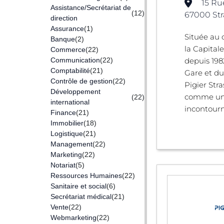
15 Ru
Assistance/Secrétariat de
(12)
67000 Str
direction
Assurance
(1)
Située au
Banque
(2)
la Capita
Commerce
(22)
Communication
(22)
depuis 198
Comptabilité
(21)
Gare et du 
Contrôle de gestion
(22)
Pigier Stra
Développement
comme un
(22)
international
incontourn 
Finance
(21)
Immobilier
(18)
Logistique
(21)
Management
(22)
Marketing
(22)
Notariat
(5)
Ressources Humaines
(22)
Sanitaire et social
(6)
Secrétariat médical
(21)
Vente
(22)
Webmarketing
(22)