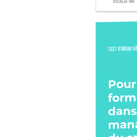
locaux de .
TEST D’ORIENTA
Pour
form
dans
man