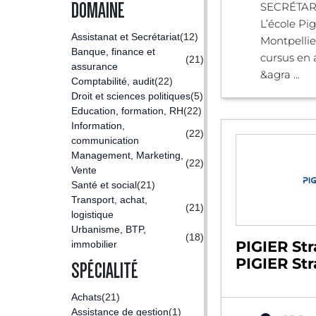
DOMAINE
SECRÉTAR
L’école Pig
Assistanat et Secrétariat
(12)
Montpellie
Banque, finance et
cursus en 
(21)
assurance
&agra ...
Comptabilité, audit
(22)
Droit et sciences politiques
(5)
Education, formation, RH
(22)
Information,
(22)
communication
Management, Marketing,
(22)
Vente
Santé et social
(21)
Transport, achat,
(21)
logistique
Urbanisme, BTP,
(18)
PIGIER Str
immobilier
PIGIER St
SPÉCIALITÉ
Achats
(21)
Assistance de gestion
(1)