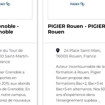
enoble -
PIGIER Rouen - PIGIE
noble
Rouen
e du Tour de
24 Place Saint-Marc,
00 Saint-Martin-
76000 Rouen, France
France
Acteur incontournable de la
gier Grenoble a
formation à Rouen, Pigier
 portes en
Rouen propose des
 2015, aux abords
formations Bac+2, Bac+3 et
 de Grenoble. En
Bac+5 en alternance. Nos 50
r notre campus,
ans d’expérience dans
verez de nouveaux
l’enseignement sup&ea ...