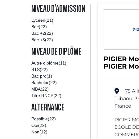
NIVEAU D'ADMISSION
Lycéen
(21)
Bac
(22)
Bac +2
(22)
Bac +3
(22)
NIVEAU DE DIPLÔME
PIGIER Mon
Autre diplôme
(11)
PIGIER Mon
BTS
(22)
Bac pro
(1)
Bachelor
(22)
MBA
(22)
75 Al
Titre RNCP
(22)
Tjibaou, 
ALTERNANCE
France
Possible
(22)
PIGIER MO
Oui
(22)
ÉCOLE D
Non
(12)
COMMERC