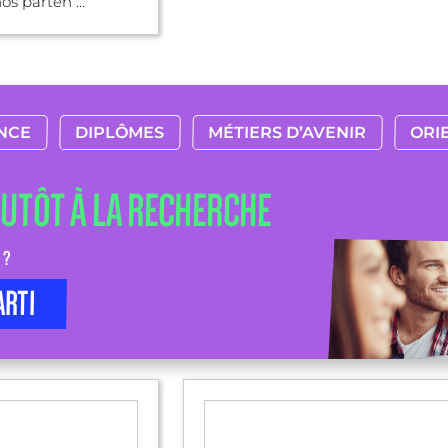
nos parten ...
NCE
DIPLÔMES
MÉTIERS D’AVENIR
ORI
LUTÔT À LA RECHERCHE
 ?
ARTI