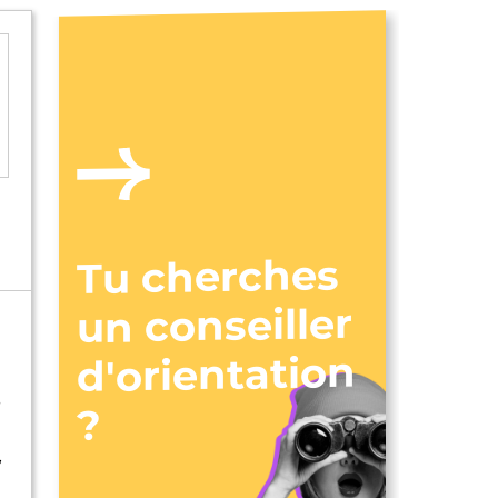
Tu cherches
un conseiller
d'orientation
e
?
,