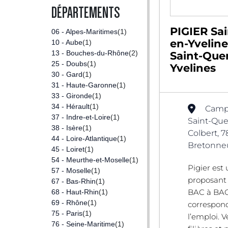
DÉPARTEMENTS
PIGIER Sa
06 - Alpes-Maritimes
(1)
en-Yveline
10 - Aube
(1)
13 - Bouches-du-Rhône
(2)
Saint-Que
25 - Doubs
(1)
Yvelines
30 - Gard
(1)
31 - Haute-Garonne
(1)
33 - Gironde
(1)
34 - Hérault
(1)
Camp
37 - Indre-et-Loire
(1)
Saint-Que
38 - Isère
(1)
Colbert, 
44 - Loire-Atlantique
(1)
Bretonneu
45 - Loiret
(1)
54 - Meurthe-et-Moselle
(1)
Pigier est
57 - Moselle
(1)
proposant
67 - Bas-Rhin
(1)
BAC à BAC
68 - Haut-Rhin
(1)
69 - Rhône
(1)
correspon
75 - Paris
(1)
l’emploi. 
76 - Seine-Maritime
(1)