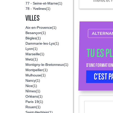
filières et 
77 - Seine-et-Marne
(1)
78 - Yvelines
(1)
VILLES
Aix-en-Provence
(1)
Besançon
(1)
ALTERNA
Bègles
(1)
Dammarie-les-Lys
(1)
Lyon
(1)
TU ES P
Marseille
(1)
Metz
(1)
Montigny-le-Bretonneux
(1)
D’UNE FORMATION
Montpellier
(1)
C’EST P
Mulhouse
(1)
Nancy
(1)
Nice
(1)
Nîmes
(1)
Orléans
(1)
Paris 19
(1)
Rouen
(1)
Saint-Herblain
(1)