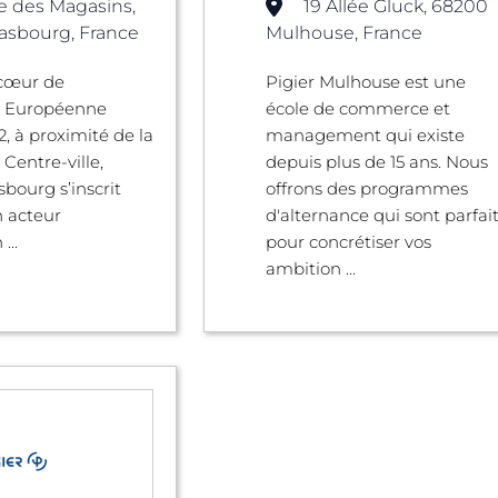
e des Magasins,
19 Allée Gluck, 68200
asbourg, France
Mulhouse, France
 cœur de
Pigier Mulhouse est une
le Européenne
école de commerce et
2, à proximité de la
management qui existe
Centre-ville,
depuis plus de 15 ans. Nous
sbourg s’inscrit
offrons des programmes
 acteur
d'alternance qui sont parfai
...
pour concrétiser vos
ambition ...