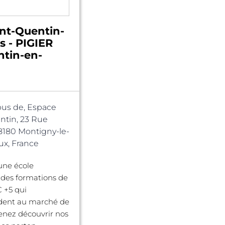
int-Quentin-
s - PIGIER
ntin-en-
us de, Espace
ntin, 23 Rue
78180 Montigny-le-
x, France
 une école
 des formations de
 +5 qui
dent au marché de
Venez découvrir nos