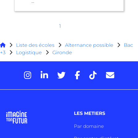
...
1
Liste des écoles
Alternance possible
Bac
+3
Logistique
Gironde
LES METIERS
Par domaine