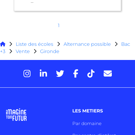
...
1
Liste des écoles
Alternance possible
Bac
+3
Vente
Gironde
LES METIERS
Par domaine