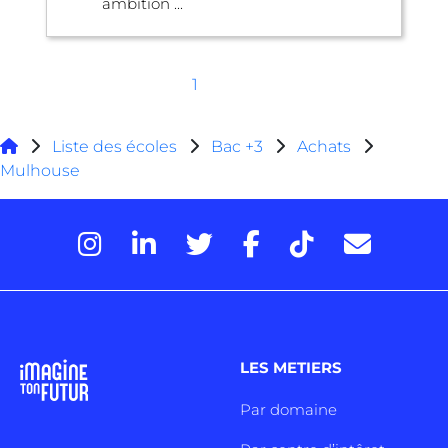
ambition ...
1
Liste des écoles
Bac +3
Achats
Mulhouse
LES METIERS
Par domaine