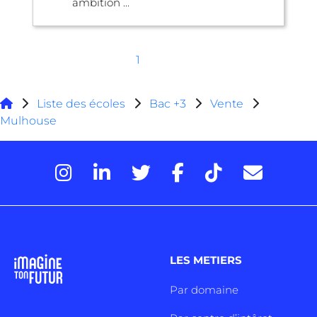
ambition ...
1
Liste des écoles
Bac +3
Vente
Mulhouse
LES METIERS
Par domaine