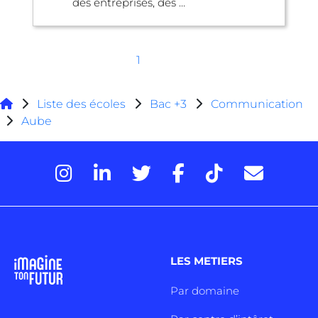
des entreprises, des ...
1
Liste des écoles
Bac +3
Communication
Aube
LES METIERS
Par domaine