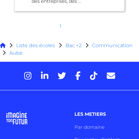
des entreprises, des ...
1
Liste des écoles
Bac +2
Communication
Aube
LES METIERS
Par domaine