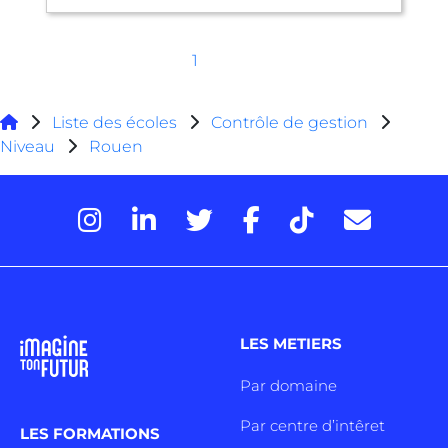
1
Liste des écoles
Contrôle de gestion
Niveau
Rouen
LES METIERS
Par domaine
Par centre d’intêret
LES FORMATIONS