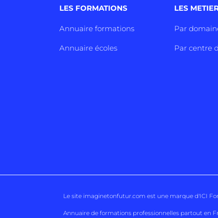
LES FORMATIONS
LES METIE
Annuaire formations
Par domain
Annuaire écoles
Par centre d
Le site imaginetonfutur.com est une marque d'
ICI F
Annuaire de formations professionnelles partout en F