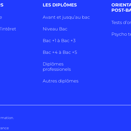
RS
LES DIPLÔMES
ORIENT
POST-B
e
Avant et jusqu’au bac
Tests d’o
’intêret
Niveau Bac
Psycho t
Bac +1 à Bac +3
Bac +4 à Bac +5
Diplômes
professionels
Autres diplômes
ormation
.
rance