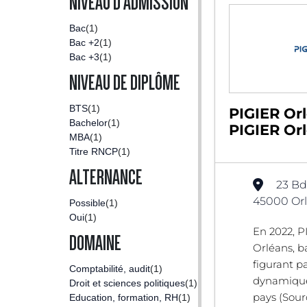
NIVEAU D'ADMISSION
Bac
(1)
Bac +2
(1)
Bac +3
(1)
NIVEAU DE DIPLÔME
BTS
(1)
PIGIER Orl
Bachelor
(1)
PIGIER Or
MBA
(1)
Titre RNCP
(1)
ALTERNANCE
23 Bd
45000 Orl
Possible
(1)
Oui
(1)
En 2022, P
DOMAINE
Orléans, b
figurant p
Comptabilité, audit
(1)
dynamiques
Droit et sciences politiques
(1)
pays (Sou
Education, formation, RH
(1)