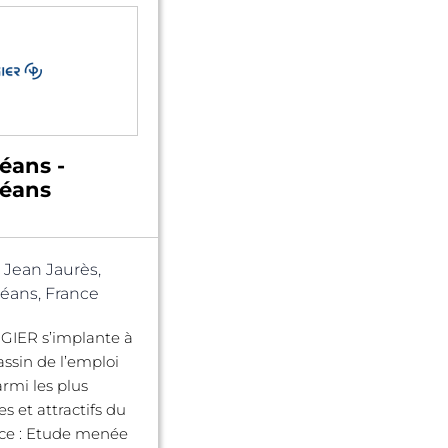
éans -
léans
 Jean Jaurès,
éans, France
IGIER s’implante à
assin de l’emploi
armi les plus
 et attractifs du
rce : Etude menée