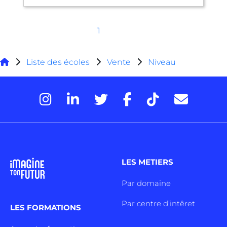
1
Liste des écoles
Vente
Niveau
LES METIERS
Par domaine
Par centre d’intêret
LES FORMATIONS