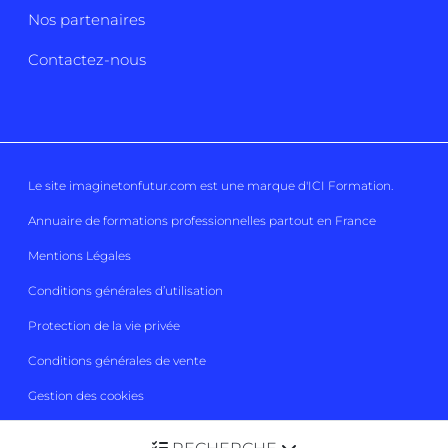
Nos partenaires
Contactez-nous
Le site imaginetonfutur.com est une marque d'
ICI Formation
.
Annuaire de formations professionnelles partout en France
Mentions Légales
Conditions générales d’utilisation
Protection de la vie privée
Conditions générales de vente
Gestion des cookies
Imaginetonfutur 2026
Tous droits réservés