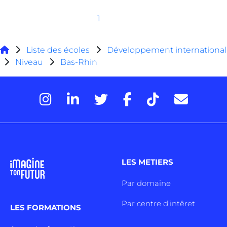
1
Liste des écoles
Développement international
Niveau
Bas-Rhin
LES METIERS
Par domaine
Par centre d’intêret
LES FORMATIONS