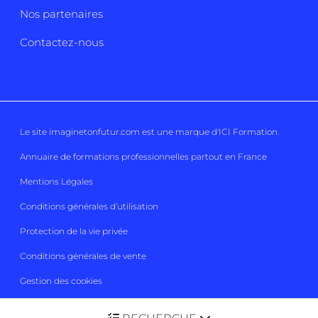
Nos partenaires
Contactez-nous
Le site imaginetonfutur.com est une marque d'
ICI Formation
.
Annuaire de formations professionnelles partout en France
Mentions Légales
Conditions générales d’utilisation
Protection de la vie privée
Conditions générales de vente
Gestion des cookies
Imaginetonfutur 2026
Tous droits réservés