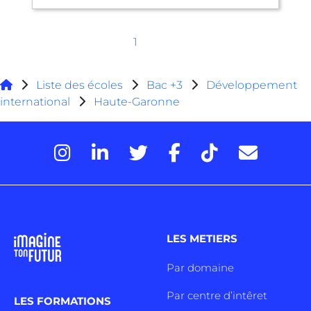
1
Liste des écoles
Bac +3
Développement
international
Haute-Garonne
LES METIERS
Par domaine
Par centre d’intêret
LES FORMATIONS