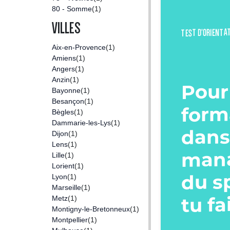
80 - Somme
(1)
VILLES
TEST D’ORIENTA
Aix-en-Provence
(1)
Amiens
(1)
Angers
(1)
Anzin
(1)
Pour
Bayonne
(1)
Besançon
(1)
form
Bègles
(1)
Dammarie-les-Lys
(1)
dans
Dijon
(1)
Lens
(1)
man
Lille
(1)
Lorient
(1)
du s
Lyon
(1)
Marseille
(1)
tu fa
Metz
(1)
Montigny-le-Bretonneux
(1)
Montpellier
(1)