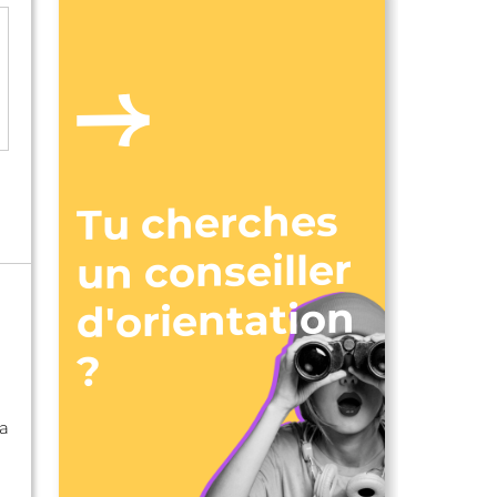
Tu cherches
un conseiller
d'orientation
?
la