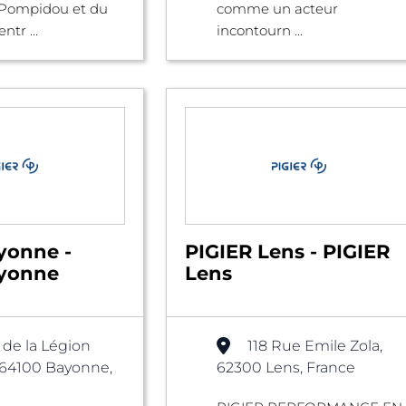
 Pompidou et du
comme un acteur
tr ...
incontourn ...
yonne -
PIGIER Lens - PIGIER
ayonne
Lens
. de la Légion
118 Rue Emile Zola,
 64100 Bayonne,
62300 Lens, France