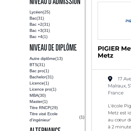
NIVEAU D'ADMISSION
Lycéen
(25)
Bac
(31)
Bac +2
(31)
Bac +3
(31)
Bac +4
(1)
NIVEAU DE DIPLÔME
PIGIER Met
Metz
Autre diplôme
(13)
BTS
(31)
Bac pro
(1)
Bachelor
(31)
17 Av
Licence
(1)
Malraux, 
Licence pro
(1)
France
MBA
(30)
Master
(1)
L'école Pi
Titre RNCP
(29)
Metz est i
Titre visé Ecole
(1)
au cœur de 
d'ingénieur'
à 2 minute