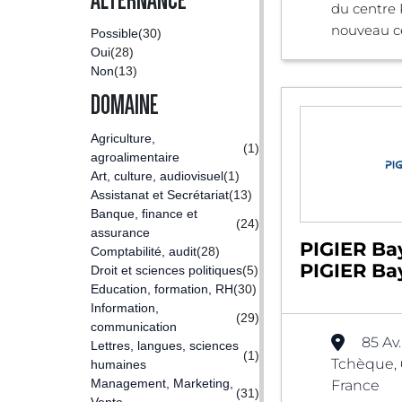
ALTERNANCE
du centre
nouveau cen
Possible
(30)
Oui
(28)
Non
(13)
DOMAINE
Agriculture,
(1)
agroalimentaire
Art, culture, audiovisuel
(1)
Assistanat et Secrétariat
(13)
Banque, finance et
(24)
assurance
PIGIER Ba
Comptabilité, audit
(28)
PIGIER B
Droit et sciences politiques
(5)
Education, formation, RH
(30)
Information,
(29)
communication
85 Av
Lettres, langues, sciences
(1)
Tchèque,
humaines
Management, Marketing,
France
(31)