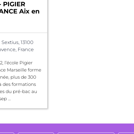
- PIGIER
NCE Aix en
 Sextius, 13100
ovence, France
, l’école Pigier
ce Marseille forme
née, plus de 300
à des formations
es du pré-bac au
ep ...