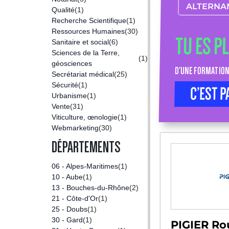
ALTERNA
Qualité
(1)
Recherche Scientifique
(1)
Ressources Humaines
(30)
TU ES P
Sanitaire et social
(6)
Sciences de la Terre,
(1)
géosciences
D’UNE FORMATION
Secrétariat médical
(25)
Sécurité
(1)
C’EST P
Urbanisme
(1)
Vente
(31)
Viticulture, œnologie
(1)
Webmarketing
(30)
DÉPARTEMENTS
06 - Alpes-Maritimes
(1)
10 - Aube
(1)
13 - Bouches-du-Rhône
(2)
21 - Côte-d'Or
(1)
25 - Doubs
(1)
30 - Gard
(1)
PIGIER Ro