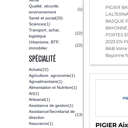
Vente
Qualité, sécurité,
PIGIER B
(1)
environnement
L’ALTERN
Santé et social
(26)
BASQUE P
Sciences
(1)
BAYONNE
Transport, achat,
(22)
PORTES E
logistique
2023 EN 
Urbanisme, BTP,
(22)
immobilier
BAB Votre 
Bayonne fo
SPÉCIALITÉ
Achats
(22)
Agriculture, agronomie
(1)
Agroalimentaire
(1)
Alimentation et Nutrition
(1)
Art
(1)
Artisanat
(1)
Assistance de gestion
(1)
Assistance/Secrétariat de
(13)
direction
Assurance
(1)
PIGIER Ai