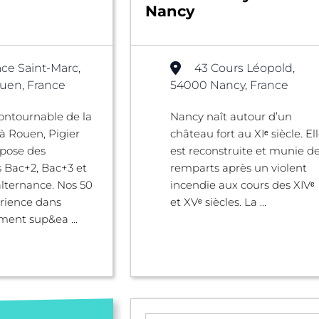
Nancy
ace Saint-Marc,
43 Cours Léopold,
uen, France
54000 Nancy, France
ontournable de la
Nancy naît autour d’un
à Rouen, Pigier
château fort au XIᵉ siècle. El
pose des
est reconstruite et munie d
 Bac+2, Bac+3 et
remparts après un violent
lternance. Nos 50
incendie aux cours des XIVᵉ
rience dans
et XVᵉ siècles. La ...
ment sup&ea ...