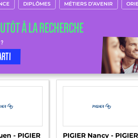
NCE
DIPLÔMES
MÉTIERS D’AVENIR
ORI
LUTÔT À LA RECHERCHE
 ?
ARTI
uen - PIGIER
PIGIER Nancy - PIGIER