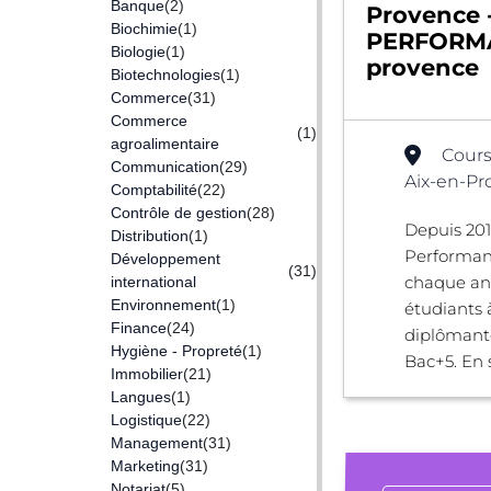
Banque
(2)
Provence 
Biochimie
(1)
PERFORMA
Biologie
(1)
provence
Biotechnologies
(1)
Commerce
(31)
Commerce
(1)
agroalimentaire
Cours
Communication
(29)
Aix-en-Pr
Comptabilité
(22)
Contrôle de gestion
(28)
Depuis 2012
Distribution
(1)
Performan
Développement
(31)
chaque an
international
Environnement
(1)
étudiants 
Finance
(24)
diplômant
Hygiène - Propreté
(1)
Bac+5. En s
Immobilier
(21)
Langues
(1)
Logistique
(22)
Management
(31)
Marketing
(31)
Notariat
(5)