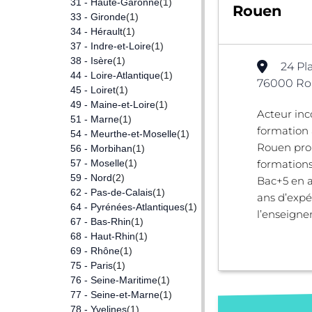
31 - Haute-Garonne
(1)
Rouen
33 - Gironde
(1)
34 - Hérault
(1)
37 - Indre-et-Loire
(1)
38 - Isère
(1)
24 Pl
44 - Loire-Atlantique
(1)
76000 Ro
45 - Loiret
(1)
49 - Maine-et-Loire
(1)
Acteur inc
51 - Marne
(1)
formation 
54 - Meurthe-et-Moselle
(1)
Rouen pro
56 - Morbihan
(1)
57 - Moselle
(1)
formations
59 - Nord
(2)
Bac+5 en a
62 - Pas-de-Calais
(1)
ans d’expé
64 - Pyrénées-Atlantiques
(1)
l’enseigne
67 - Bas-Rhin
(1)
68 - Haut-Rhin
(1)
69 - Rhône
(1)
75 - Paris
(1)
76 - Seine-Maritime
(1)
77 - Seine-et-Marne
(1)
78 - Yvelines
(1)