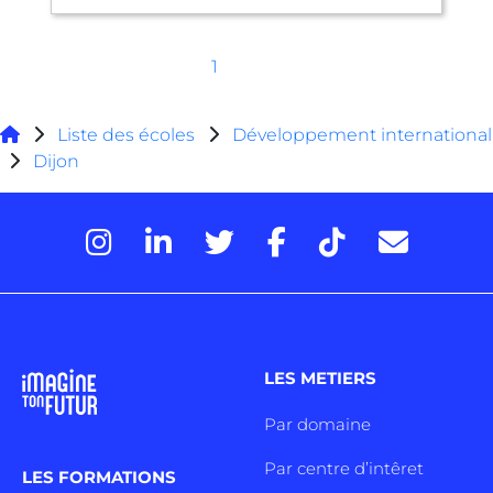
1
Liste des écoles
Développement international
Dijon
LES METIERS
Par domaine
Par centre d’intêret
LES FORMATIONS