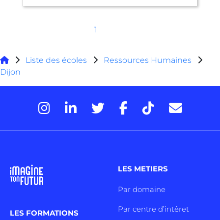
1
Liste des écoles
Ressources Humaines
Dijon
LES METIERS
Par domaine
Par centre d’intêret
LES FORMATIONS