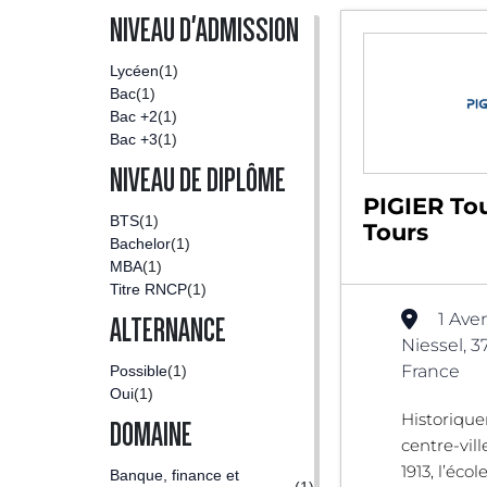
NIVEAU D'ADMISSION
Lycéen
(1)
Bac
(1)
Bac +2
(1)
Bac +3
(1)
NIVEAU DE DIPLÔME
PIGIER Tou
BTS
(1)
Tours
Bachelor
(1)
MBA
(1)
Titre RNCP
(1)
1 Ave
ALTERNANCE
Niessel, 3
France
Possible
(1)
Oui
(1)
Historiqu
DOMAINE
centre-vil
1913, l’éco
Banque, finance et
(1)