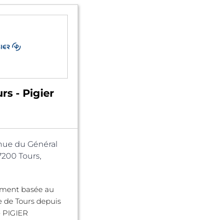
rs - Pigier
nue du Général
7200 Tours,
ement basée au
le de Tours depuis
le PIGIER