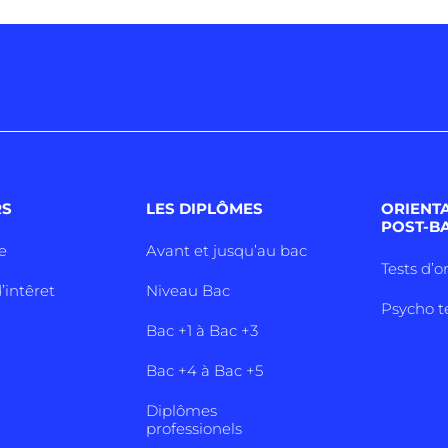
RS
LES DIPLÔMES
ORIENT
POST-B
e
Avant et jusqu’au bac
Tests d’o
’intêret
Niveau Bac
Psycho t
Bac +1 à Bac +3
Bac +4 à Bac +5
Diplômes
professionels